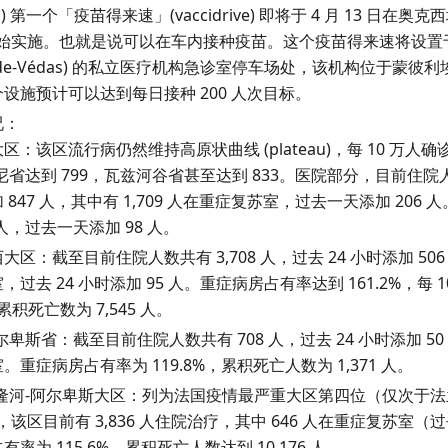
u
) 第一个「疫苗得来速」(vaccidrive) 即将于 4 月 13 日在
lt) 开始实施。也就是说可以在车内接种疫苗。这个疫苗得来速将设
Jean-de-Védas) 的私立医疗机构急诊室停车场处，该机构位于蒙彼利
设施预计可以达到每日接种 200 人次目标。
况：
区：该区流行病仍然维持高原状曲线 (plateau)，每 10 万人确
尼省达到 799，瓦兹河谷省甚至达到 833。医院部分，目前住院人数
 847 人，其中有 1,709 人在重症复苏室，过去一天添加 206
7 人，过去一天添加 98 人。
大区：截至目前住院人数共有 3,708 人，过去 24 小时添加 506 
，过去 24 小时添加 95 人。重症病房占有率达到 161.2%，每 
，累积死亡数为 7,545 人。
尔卑斯省：截至目前住院人数共有 708 人，过去 24 小时添加 50 
。重症病房占有率为 119.8%，累积死亡人数为 1,371 人。
-隆河-阿尔卑斯大区：列为法国疫情最严重大区第四位（仅次于
），该区目前有 3,836 人住院治疗，其中 646 人在重症复苏室（过
有率为 115.6%，累积死亡人数达到 10,176 人。