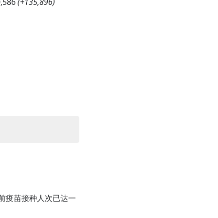
,586
(
+135,896
)
布目前疫苗接种人次已达一