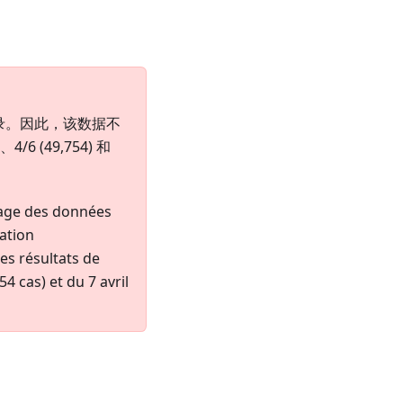
的补录。因此，该数据不
6 (49,754) 和
page des données
ation
es résultats de
54 cas) et du 7 avril