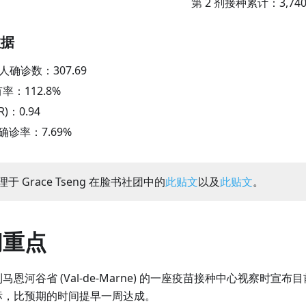
第 2 剂接种累计：
3,740
数据
万人确诊数：
307.69
有率：
112.8
%
R)：
0.94
阳性确诊率：
7.69
%
于 Grace Tseng 在脸书社团中的
此贴文
以及
此贴文
。
闻重点
马恩河谷省 (Val-de-Marne) 的一座疫苗接种中心视察时宣
标，比预期的时间提早一周达成。