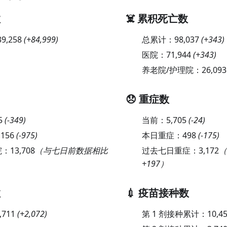
数
☠️ 累积死亡数
39,258
(
+84,999
)
总累计：
98,037
(
+343
)
医院：
71,944
(
+343
)
养老院/护理院：
26,093
😞 重症数
5
(
-349
)
当前：
5,705
(
-24
)
,156
(
-975
)
本日重症：
498
(
-175
)
院：
13,708
（与七日前数据相比
过去七日重症：
3,172
（
+197）
数
💉 疫苗接种数
,711
(
+2,072
)
第 1 剂接种累计：
10,4