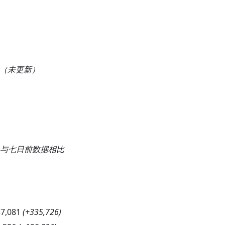
（未更新）
与七日前数据相比
57,081
(
+335,726
)