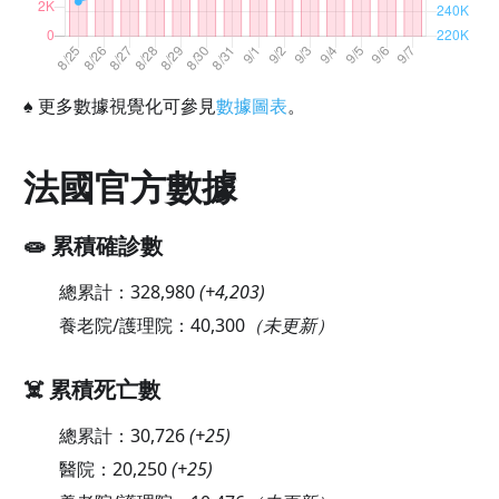
♠
更多數據視覺化可參見
數據圖表
。
法國官方數據
🧫 累積確診數
總累計：
328,980
(
+4,203
)
養老院/護理院：
40,300
（未更新）
☠️ 累積死亡數
總累計：
30,726
(
+25
)
醫院：
20,250
(
+25
)