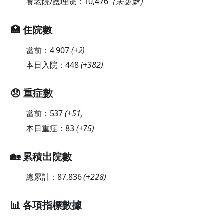
養老院/護理院：
10,476
（未更新）
🏥 住院數
當前：
4,907
(
+2
)
本日入院：
448
(
+382
)
😞 重症數
當前：
537
(
+51
)
本日重症：
83
(
+75
)
🏡 累積出院數
總累計：
87,836
(
+228
)
📊 各項指標數據