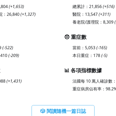
,804
(
+1,653
)
總累計：
21,856
(
+516
)
院：
26,840
(
+1,327
)
醫院：
13,547
(
+311
)
養老院/護理院：
8,309
(
😞 重症數
9
(
-522
)
當前：
5,053
(
-165
)
,410
(
-209
)
本日重症：
178
(
-5
)
數
📊 各項指標數據
088
(
+1,431
)
法國每 10 萬人確診數
重症病房佔有率：
98.2
🎲 閱讀隨機一篇日誌