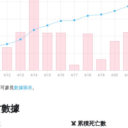
化可參見
數據圖表
。
方數據
數
☠️ 累積死亡數