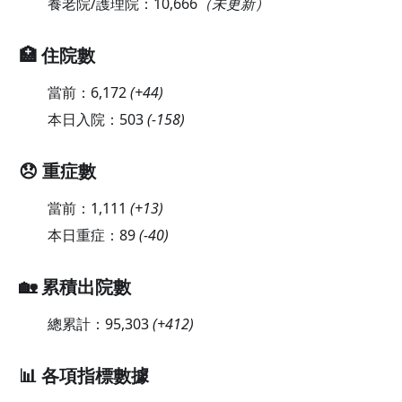
養老院/護理院：
10,666
（未更新）
🏥 住院數
當前：
6,172
(
+44
)
本日入院：
503
(
-158
)
😞 重症數
當前：
1,111
(
+13
)
本日重症：
89
(
-40
)
🏡 累積出院數
總累計：
95,303
(
+412
)
📊 各項指標數據