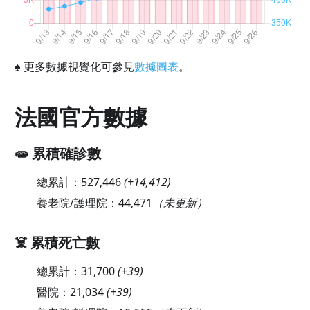
♠
更多數據視覺化可參見
數據圖表
。
法國官方數據
🧫 累積確診數
總累計：
527,446
(
+14,412
)
養老院/護理院：
44,471
（未更新）
☠️ 累積死亡數
總累計：
31,700
(
+39
)
醫院：
21,034
(
+39
)