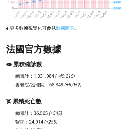
♠
更多數據視覺化可參見
數據圖表
。
法國官方數據
🧫 累積確診數
總累計：
1,331,984
(
+49,215
)
養老院/護理院：
68,349
(
+6,052
)
☠️ 累積死亡數
總累計：
36,565
(
+545
)
醫院：
24,914
(
+255
)