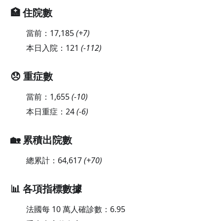
🏥 住院數
當前：
17,185
(
+7
)
本日入院：
121
(
-112
)
😞 重症數
當前：
1,655
(
-10
)
本日重症：
24
(
-6
)
🏡 累積出院數
總累計：
64,617
(
+70
)
📊 各項指標數據
法國每 10 萬人確診數：
6.95