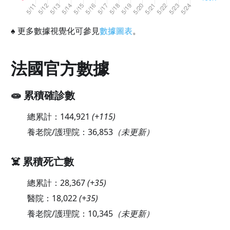
♠
更多數據視覺化可參見
數據圖表
。
法國官方數據
🧫 累積確診數
總累計：
144,921
(
+115
)
養老院/護理院：
36,853
（未更新）
☠️ 累積死亡數
總累計：
28,367
(
+35
)
醫院：
18,022
(
+35
)
養老院/護理院：
10,345
（未更新）