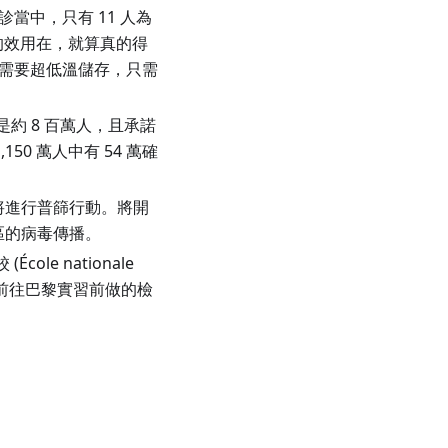
當中，只有 11 人為
的效用在，就算真的得
不需要超低溫儲存，只需
約 8 百萬人，且承諾
0 萬人中有 54 萬確
此區即將進行普篩行動。將開
此區的病毒傳播。
學校
(
École nationale
在前往巴黎實習前做的檢