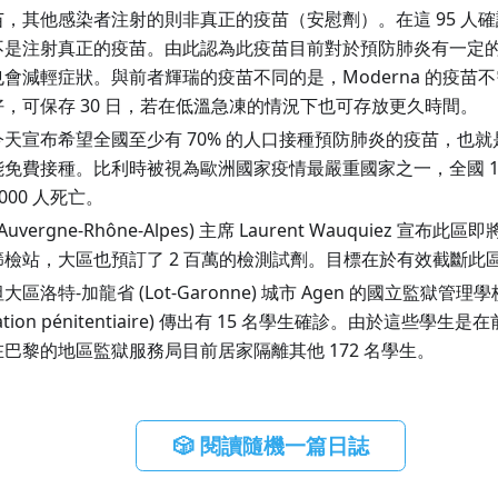
，其他感染者注射的則非真正的疫苗（安慰劑）。在這 95 人確診
不是注射真正的疫苗。由此認為此疫苗目前對於預防肺炎有一定
會減輕症狀。與前者輝瑞的疫苗不同的是，Moderna 的疫苗
，可保存 30 日，若在低溫急凍的情況下也可存放更久時間。
天宣布希望全國至少有 70% 的人口接種預防肺炎的疫苗，也就是
免費接種。比利時被視為歐洲國家疫情最嚴重國家之一，全國 1,15
,000 人死亡。
Auvergne-Rhône-Alpes
)
主席 Laurent Wauquiez 宣布
0 個篩檢站，大區也預訂了 2 百萬的檢測試劑。目標在於有效截斷
坦大區洛特-加龍省
(
Lot-Garonne
)
城市 Agen 的國立監獄管理
tion pénitentiaire
)
傳出有 15 名學生確診。由於這些學生是
巴黎的地區監獄服務局目前居家隔離其他 172 名學生。
🎲 閱讀隨機一篇日誌