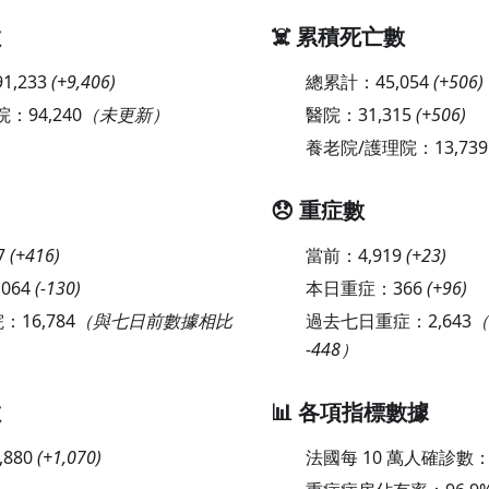
數
☠️ 累積死亡數
91,233
(
+9,406
)
總累計：
45,054
(
+506
)
院：
94,240
（未更新）
醫院：
31,315
(
+506
)
養老院/護理院：
13,739
😞 重症數
7
(
+416
)
當前：
4,919
(
+23
)
,064
(
-130
)
本日重症：
366
(
+96
)
院：
16,784
（與七日前數據相比
過去七日重症：
2,643
（
-448）
數
📊 各項指標數據
,880
(
+1,070
)
法國每 10 萬人確診數