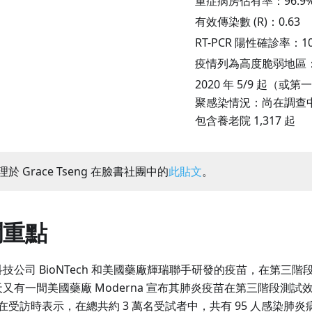
重症病房佔有率：
96.9
有效傳染數 (R)：
0.63
RT-PCR 陽性確診率：
10
疫情列為高度脆弱地區：共
2020 年 5/9 起（或第
聚感染情況：尚在調查中的
包含養老院 1,317 起
於 Grace Tseng 在臉書社團中的
此貼文
。
聞重點
技公司 BioNTech 和美國藥廠輝瑞聯手研發的疫苗，在第三階段
又有一間美國藥廠 Moderna 宣布其肺炎疫苗在第三階段測試效用
O 在受訪時表示，在總共約 3 萬名受試者中，共有 95 人感染肺炎