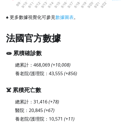
♠
更多數據視覺化可參見
數據圖表
。
法國官方數據
🧫 累積確診數
總累計：
468,069
(
+10,008
)
養老院/護理院：
43,555
(
+856
)
☠️ 累積死亡數
總累計：
31,416
(
+78
)
醫院：
20,845
(
+67
)
養老院/護理院：
10,571
(
+11
)